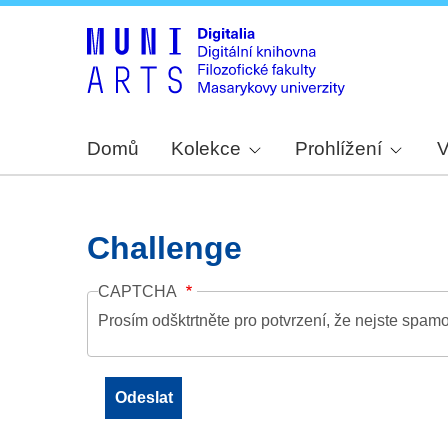
Domů
Kolekce
Prohlížení
V
Challenge
CAPTCHA
Prosím odšktrtněte pro potvrzení, že nejste spamo