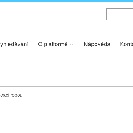
Skip
to
main
content
yhledávání
O platformě
Nápověda
Kont
vací robot.