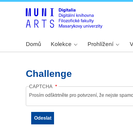
Domů
Kolekce
Prohlížení
V
Challenge
CAPTCHA
Prosím odšktrtněte pro potvrzení, že nejste spamo