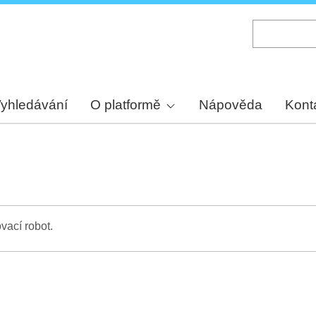
Skip
to
main
content
yhledávání
O platformě
Nápověda
Kont
vací robot.