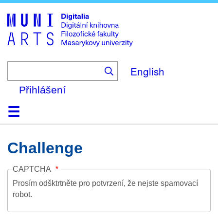
Skip
to
main
content
English
Přihlášení
Domů
Kolekce
Prohlížení
Vyhledávání
O platformě
Nápověda
Kontakt
Digitalia
Challenge
CAPTCHA
Prosím odšktrtněte pro potvrzení, že nejste spamovací
robot.