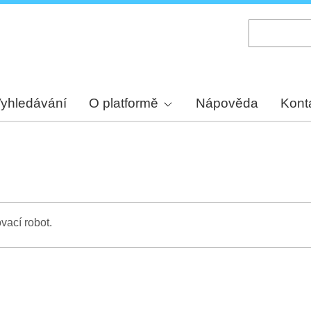
Skip
to
main
content
yhledávání
O platformě
Nápověda
Kont
vací robot.