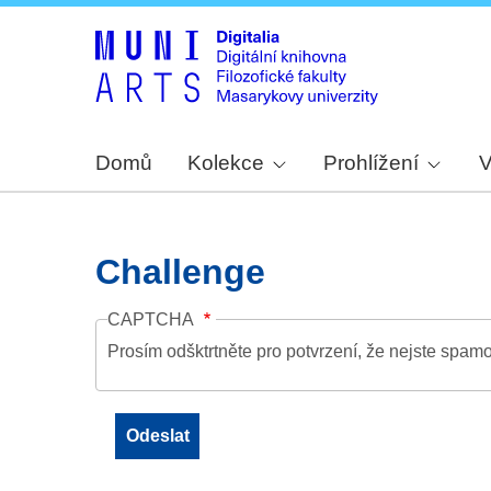
Domů
Kolekce
Prohlížení
V
Challenge
CAPTCHA
Prosím odšktrtněte pro potvrzení, že nejste spamo