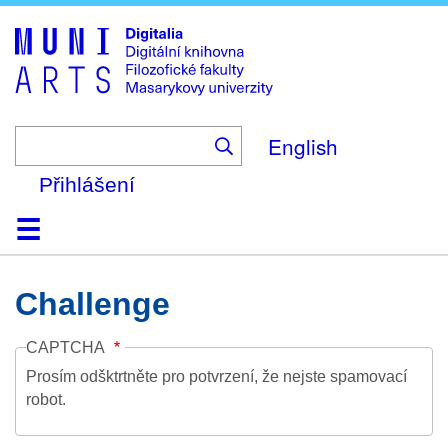
Skip
to
main
content
English
Přihlášení
Domů
Kolekce
Prohlížení
Vyhledávání
O platformě
Nápověda
Kontakt
Digitalia
Challenge
CAPTCHA
Prosím odšktrtněte pro potvrzení, že nejste spamovací
robot.