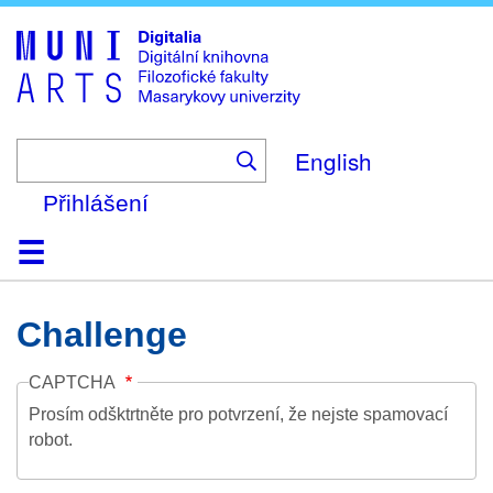
Skip
to
main
content
English
Přihlášení
Domů
Kolekce
Prohlížení
Vyhledávání
O platformě
Nápověda
Kontakt
Digitalia
Challenge
CAPTCHA
Prosím odšktrtněte pro potvrzení, že nejste spamovací
robot.