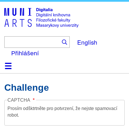
Skip
to
main
content
English
Přihlášení
Domů
Kolekce
Prohlížení
Vyhledávání
O platformě
Nápověda
Kontakt
Digitalia
Challenge
CAPTCHA
Prosím odšktrtněte pro potvrzení, že nejste spamovací
robot.