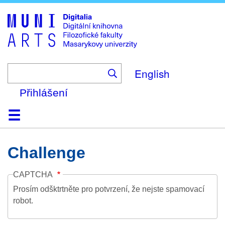
Skip
to
main
content
English
Přihlášení
Domů
Kolekce
Prohlížení
Vyhledávání
O platformě
Nápověda
Kontakt
Digitalia
Challenge
CAPTCHA
Prosím odšktrtněte pro potvrzení, že nejste spamovací
robot.