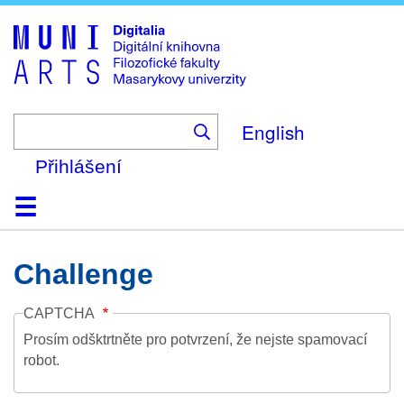
Skip
to
main
content
English
Přihlášení
Domů
Kolekce
Prohlížení
Vyhledávání
O platformě
Nápověda
Kontakt
Digitalia
Challenge
CAPTCHA
Prosím odšktrtněte pro potvrzení, že nejste spamovací
robot.