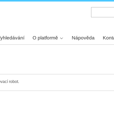
Skip
to
main
content
yhledávání
O platformě
Nápověda
Kont
vací robot.