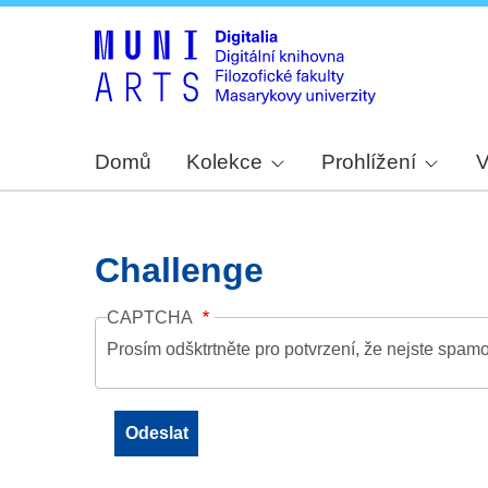
Domů
Kolekce
Prohlížení
V
Challenge
CAPTCHA
Prosím odšktrtněte pro potvrzení, že nejste spamo