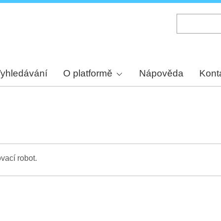
Skip
to
main
content
yhledávání
O platformě
Nápověda
Kont
vací robot.