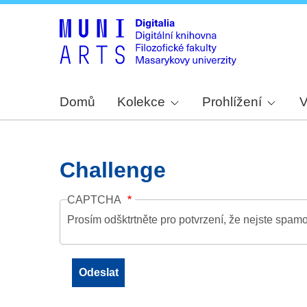
Domů
Kolekce
Prohlížení
V
Challenge
CAPTCHA
Prosím odšktrtněte pro potvrzení, že nejste spamo