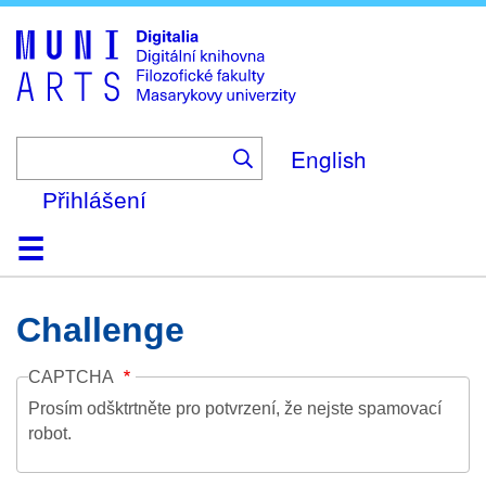
Skip
to
main
content
English
Přihlášení
Domů
Kolekce
Prohlížení
Vyhledávání
O platformě
Nápověda
Kontakt
Digitalia
Challenge
CAPTCHA
Prosím odšktrtněte pro potvrzení, že nejste spamovací
robot.