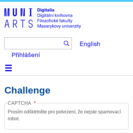
Skip
to
main
content
English
Přihlášení
Domů
Kolekce
Prohlížení
Vyhledávání
O platformě
Nápověda
Kontakt
Digitalia
Challenge
CAPTCHA
Prosím odšktrtněte pro potvrzení, že nejste spamovací
robot.