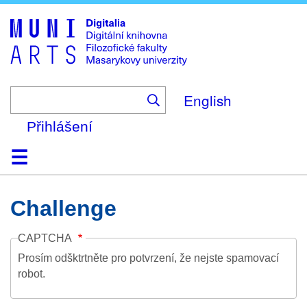
Skip
to
main
content
English
Přihlášení
Domů
Kolekce
Prohlížení
Vyhledávání
O platformě
Nápověda
Kontakt
Digitalia
Challenge
CAPTCHA
Prosím odšktrtněte pro potvrzení, že nejste spamovací
robot.