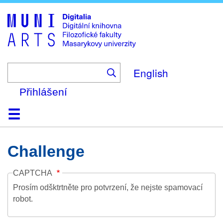
Skip
to
main
content
English
Přihlášení
Domů
Kolekce
Prohlížení
Vyhledávání
O platformě
Nápověda
Kontakt
Digitalia
Challenge
CAPTCHA
Prosím odšktrtněte pro potvrzení, že nejste spamovací
robot.