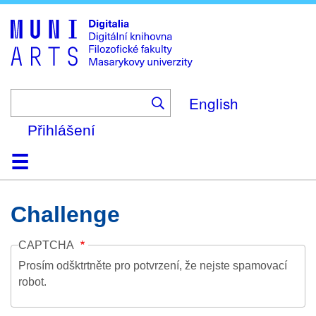
Skip
to
main
content
English
Přihlášení
Domů
Kolekce
Prohlížení
Vyhledávání
O platformě
Nápověda
Kontakt
Digitalia
Challenge
CAPTCHA
Prosím odšktrtněte pro potvrzení, že nejste spamovací
robot.