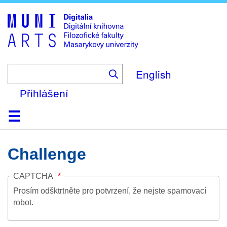
Skip
to
main
content
English
Přihlášení
Domů
Kolekce
Prohlížení
Vyhledávání
O platformě
Nápověda
Kontakt
Digitalia
Challenge
CAPTCHA
Prosím odšktrtněte pro potvrzení, že nejste spamovací
robot.