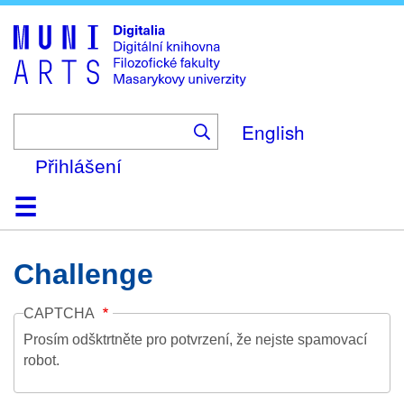
Skip
to
main
content
English
Přihlášení
Domů
Kolekce
Prohlížení
Vyhledávání
O platformě
Nápověda
Kontakt
Digitalia
Challenge
CAPTCHA
Prosím odšktrtněte pro potvrzení, že nejste spamovací
robot.