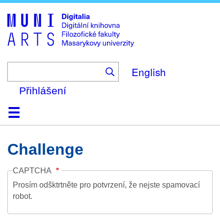
Skip
to
main
content
English
Přihlášení
Domů
Kolekce
Prohlížení
Vyhledávání
O platformě
Nápověda
Kontakt
Digitalia
Challenge
CAPTCHA
Prosím odšktrtněte pro potvrzení, že nejste spamovací
robot.