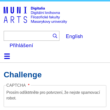
Skip
to
main
content
English
Přihlášení
Domů
Kolekce
Prohlížení
Vyhledávání
O platformě
Nápověda
Kontakt
Digitalia
Challenge
CAPTCHA
Prosím odšktrtněte pro potvrzení, že nejste spamovací
robot.