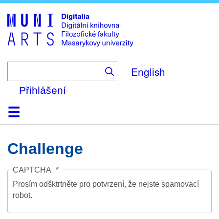
Skip
to
main
content
English
Přihlášení
Domů
Kolekce
Prohlížení
Vyhledávání
O platformě
Nápověda
Kontakt
Digitalia
Challenge
CAPTCHA
Prosím odšktrtněte pro potvrzení, že nejste spamovací
robot.