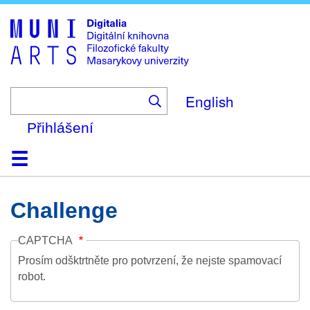
Skip
to
main
content
English
Přihlášení
Domů
Kolekce
Prohlížení
Vyhledávání
O platformě
Nápověda
Kontakt
Digitalia
Challenge
CAPTCHA
Prosím odšktrtněte pro potvrzení, že nejste spamovací
robot.