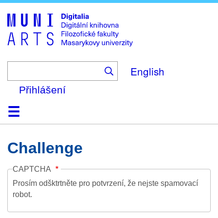
Skip
to
main
content
English
Přihlášení
Domů
Kolekce
Prohlížení
Vyhledávání
O platformě
Nápověda
Kontakt
Digitalia
Challenge
CAPTCHA
Prosím odšktrtněte pro potvrzení, že nejste spamovací
robot.