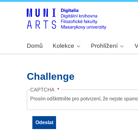
Domů
Kolekce
Prohlížení
V
Challenge
CAPTCHA
Prosím odšktrtněte pro potvrzení, že nejste spamo