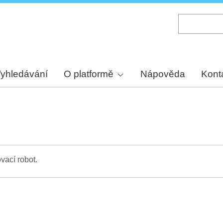
Skip
to
main
content
yhledávání
O platformě
Nápověda
Kont
vací robot.