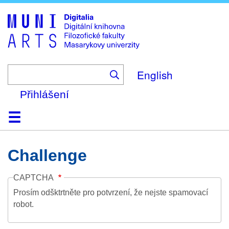
Skip
to
main
content
English
Přihlášení
Domů
Kolekce
Prohlížení
Vyhledávání
O platformě
Nápověda
Kontakt
Digitalia
Challenge
CAPTCHA
Prosím odšktrtněte pro potvrzení, že nejste spamovací
robot.