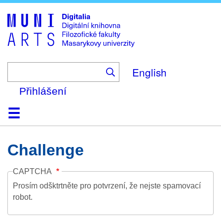
Skip
to
main
content
English
Přihlášení
Domů
Kolekce
Prohlížení
Vyhledávání
O platformě
Nápověda
Kontakt
Digitalia
Challenge
CAPTCHA
Prosím odšktrtněte pro potvrzení, že nejste spamovací
robot.