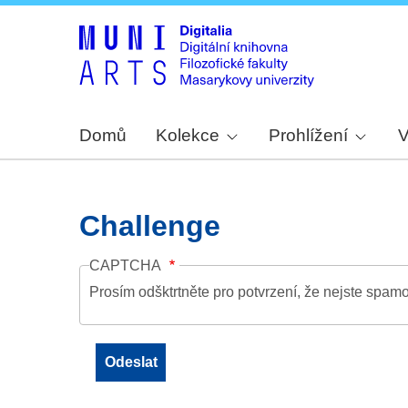
Domů
Kolekce
Prohlížení
V
Challenge
CAPTCHA
Prosím odšktrtněte pro potvrzení, že nejste spamo