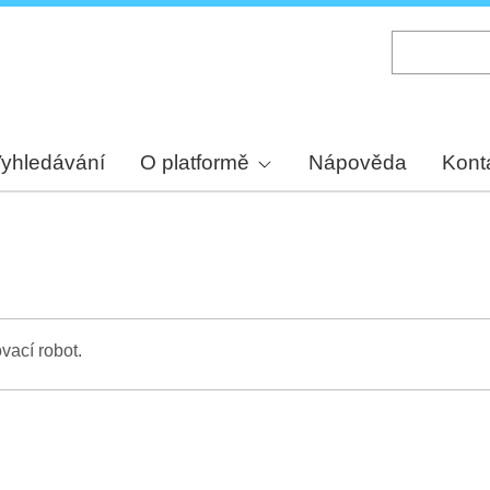
Skip
to
main
content
yhledávání
O platformě
Nápověda
Kont
vací robot.