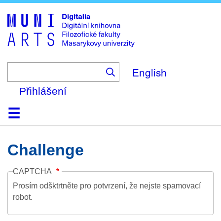
Skip
to
main
content
English
Přihlášení
Domů
Kolekce
Prohlížení
Vyhledávání
O platformě
Nápověda
Kontakt
Digitalia
Challenge
CAPTCHA
Prosím odšktrtněte pro potvrzení, že nejste spamovací
robot.