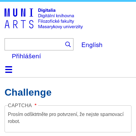
Skip
to
main
content
English
Přihlášení
Domů
Kolekce
Prohlížení
Vyhledávání
O platformě
Nápověda
Kontakt
Digitalia
Challenge
CAPTCHA
Prosím odšktrtněte pro potvrzení, že nejste spamovací
robot.