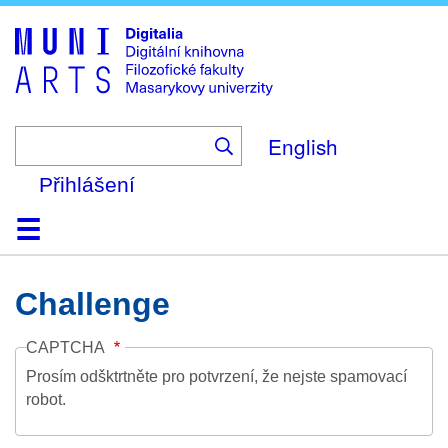
Skip
to
main
content
English
Přihlášení
Domů
Kolekce
Prohlížení
Vyhledávání
O platformě
Nápověda
Kontakt
Digitalia
Challenge
CAPTCHA
Prosím odšktrtněte pro potvrzení, že nejste spamovací
robot.