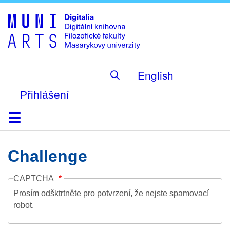
Skip
to
main
content
English
Přihlášení
Domů
Kolekce
Prohlížení
Vyhledávání
O platformě
Nápověda
Kontakt
Digitalia
Challenge
CAPTCHA
Prosím odšktrtněte pro potvrzení, že nejste spamovací
robot.