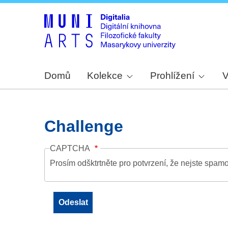
Domů
Kolekce
Prohlížení
V
Challenge
CAPTCHA
Prosím odšktrtněte pro potvrzení, že nejste spamo