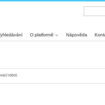
Skip
to
main
content
yhledávání
O platformě
Nápověda
Kont
vací robot.