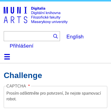
Skip
to
main
content
English
Přihlášení
Domů
Kolekce
Prohlížení
Vyhledávání
O platformě
Nápověda
Kontakt
Digitalia
Challenge
CAPTCHA
Prosím odšktrtněte pro potvrzení, že nejste spamovací
robot.