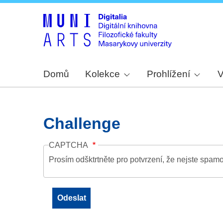
Domů
Kolekce
Prohlížení
V
Challenge
CAPTCHA
Prosím odšktrtněte pro potvrzení, že nejste spamo