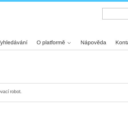
Skip
to
main
content
yhledávání
O platformě
Nápověda
Kont
vací robot.