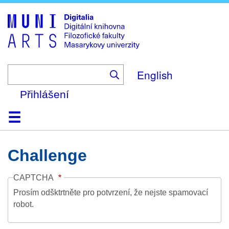
Skip
to
main
content
English
Přihlášení
Domů
Kolekce
Prohlížení
Vyhledávání
O platformě
Nápověda
Kontakt
Digitalia
Challenge
CAPTCHA
Prosím odšktrtněte pro potvrzení, že nejste spamovací
robot.