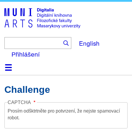
Skip
to
main
content
English
Přihlášení
Domů
Kolekce
Prohlížení
Vyhledávání
O platformě
Nápověda
Kontakt
Digitalia
Challenge
CAPTCHA
Prosím odšktrtněte pro potvrzení, že nejste spamovací
robot.