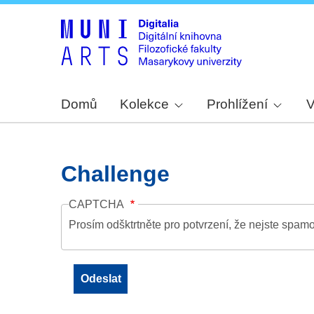
Domů
Kolekce
Prohlížení
V
Challenge
CAPTCHA
Prosím odšktrtněte pro potvrzení, že nejste spamo