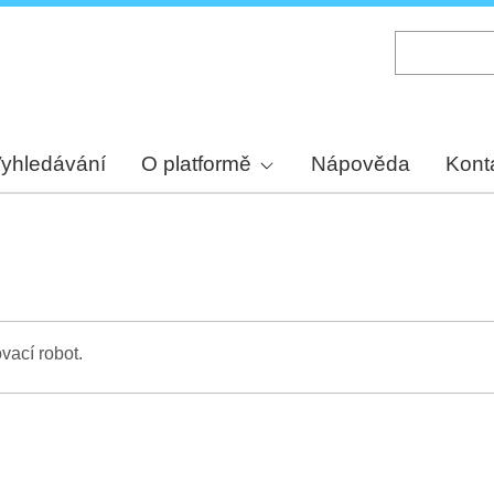
Skip
to
main
content
yhledávání
O platformě
Nápověda
Kont
vací robot.