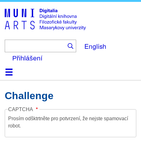
Skip
to
main
content
English
Přihlášení
Domů
Kolekce
Prohlížení
Vyhledávání
O platformě
Nápověda
Kontakt
Digitalia
Challenge
CAPTCHA
Prosím odšktrtněte pro potvrzení, že nejste spamovací
robot.