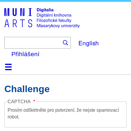
Skip
to
main
content
English
Přihlášení
Domů
Kolekce
Prohlížení
Vyhledávání
O platformě
Nápověda
Kontakt
Digitalia
Challenge
CAPTCHA
Prosím odšktrtněte pro potvrzení, že nejste spamovací
robot.