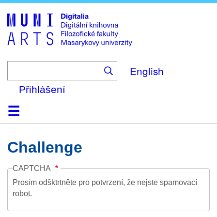
Skip
to
main
content
English
Přihlášení
Domů
Kolekce
Prohlížení
Vyhledávání
O platformě
Nápověda
Kontakt
Digitalia
Challenge
CAPTCHA
Prosím odšktrtněte pro potvrzení, že nejste spamovací
robot.