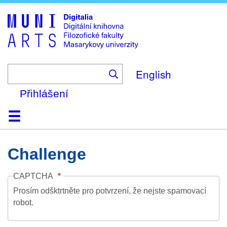
Skip
to
main
content
English
Přihlášení
Domů
Kolekce
Prohlížení
Vyhledávání
O platformě
Nápověda
Kontakt
Digitalia
Challenge
CAPTCHA
Prosím odšktrtněte pro potvrzení, že nejste spamovací
robot.