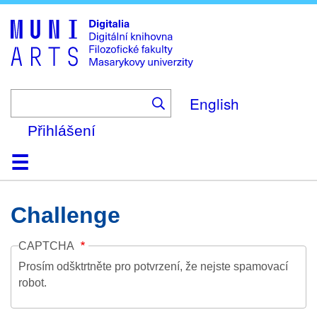
Skip
to
main
content
English
Přihlášení
Domů
Kolekce
Prohlížení
Vyhledávání
O platformě
Nápověda
Kontakt
Digitalia
Challenge
CAPTCHA
Prosím odšktrtněte pro potvrzení, že nejste spamovací
robot.