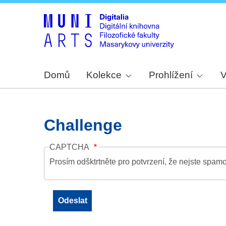
Domů
Kolekce
Prohlížení
V
Challenge
CAPTCHA
Prosím odšktrtněte pro potvrzení, že nejste spamo