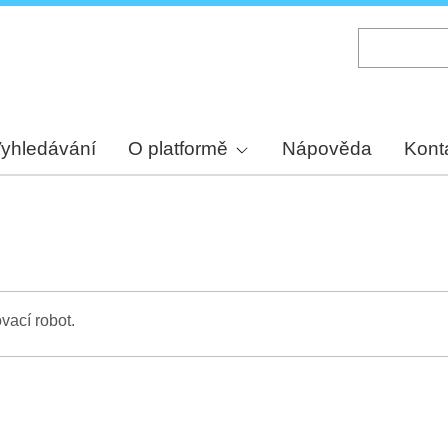
Skip
to
main
content
yhledávání
O platformě
Nápověda
Kont
vací robot.