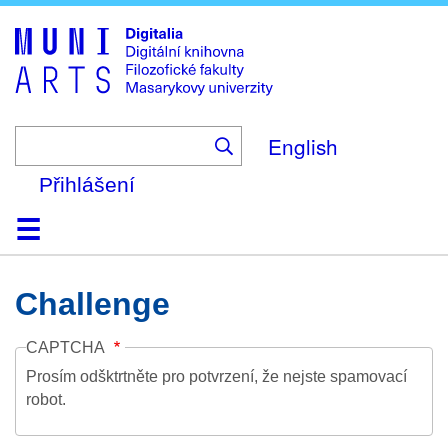
Skip
to
main
content
English
Přihlášení
Domů
Kolekce
Prohlížení
Vyhledávání
O platformě
Nápověda
Kontakt
Digitalia
Challenge
CAPTCHA
Prosím odšktrtněte pro potvrzení, že nejste spamovací
robot.