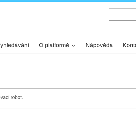
Skip
to
main
content
yhledávání
O platformě
Nápověda
Kont
vací robot.