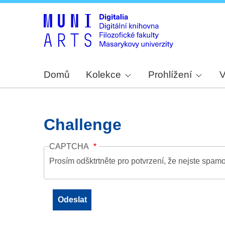
Domů
Kolekce
Prohlížení
V
Challenge
CAPTCHA
Prosím odšktrtněte pro potvrzení, že nejste spamo