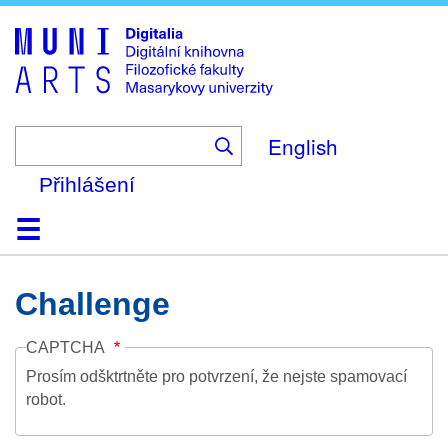
Skip
to
main
content
English
Přihlášení
Domů
Kolekce
Prohlížení
Vyhledávání
O platformě
Nápověda
Kontakt
Digitalia
Challenge
CAPTCHA
Prosím odšktrtněte pro potvrzení, že nejste spamovací
robot.