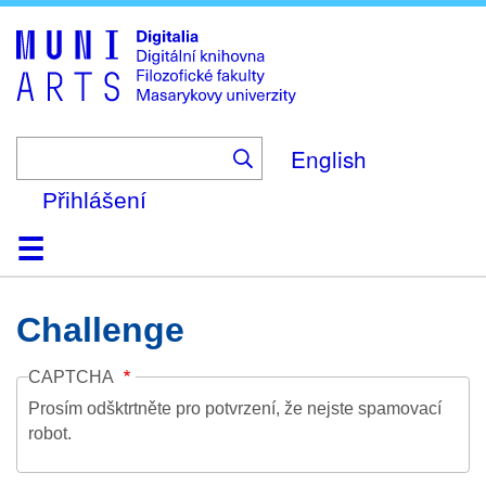
Skip
to
main
content
English
Přihlášení
Domů
Kolekce
Prohlížení
Vyhledávání
O platformě
Nápověda
Kontakt
Digitalia
Challenge
CAPTCHA
Prosím odšktrtněte pro potvrzení, že nejste spamovací
robot.