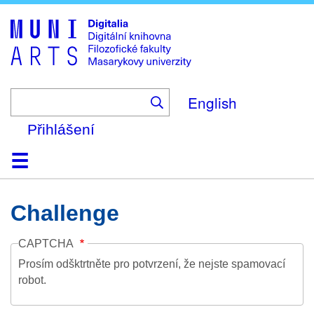
Skip
to
main
content
English
Přihlášení
Domů
Kolekce
Prohlížení
Vyhledávání
O platformě
Nápověda
Kontakt
Digitalia
Challenge
CAPTCHA
Prosím odšktrtněte pro potvrzení, že nejste spamovací
robot.