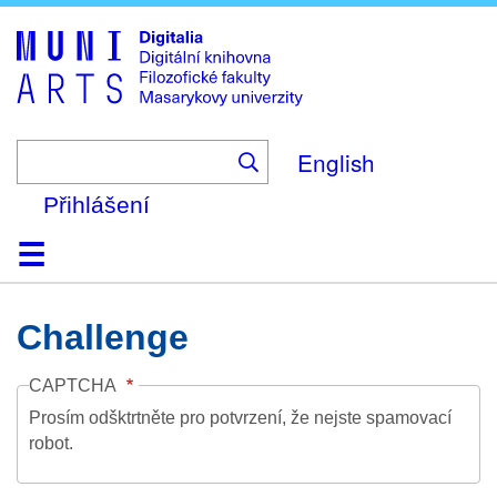
Skip
to
main
content
English
Přihlášení
Domů
Kolekce
Prohlížení
Vyhledávání
O platformě
Nápověda
Kontakt
Digitalia
Challenge
CAPTCHA
Prosím odšktrtněte pro potvrzení, že nejste spamovací
robot.