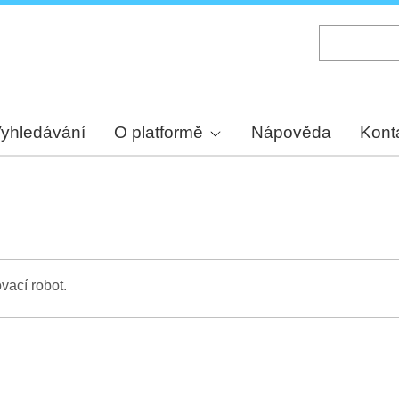
Skip
to
main
content
yhledávání
O platformě
Nápověda
Kont
vací robot.