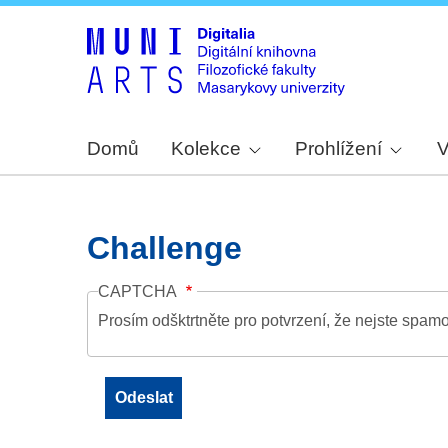
Domů
Kolekce
Prohlížení
V
Challenge
CAPTCHA
Prosím odšktrtněte pro potvrzení, že nejste spamo